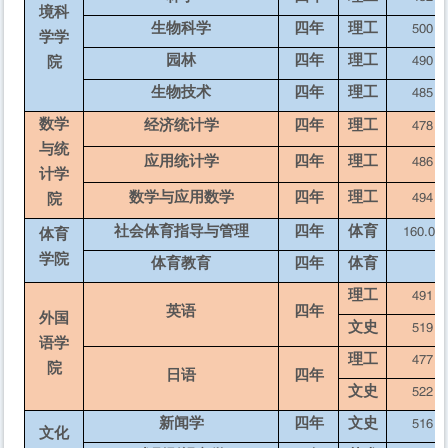
境科
生物科学
四年
理工
500
学学
园林
四年
理工
490
院
生物技术
四年
理工
485
数学
经济统计学
四年
理工
478
与统
应用统计学
四年
理工
486
计学
数学与应用数学
四年
理工
494
院
社会体育指导与管理
四年
体育
160.08
体育
学院
体育教育
四年
体育
理工
491
英语
四年
外国
文史
519
语学
理工
477
院
日语
四年
文史
522
新闻学
四年
文史
516
文化