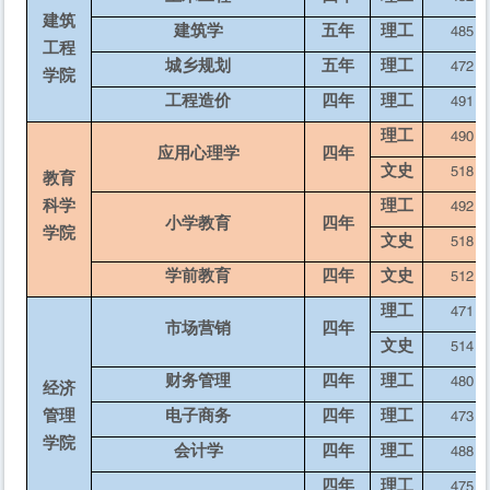
建筑
建筑学
五年
理工
485
工程
城乡规划
五年
理工
472
学院
工程造价
四年
理工
491
理工
490
应用心理学
四年
文史
518
教育
科学
理工
492
小学教育
四年
学院
文史
518
学前教育
四年
文史
512
理工
471
市场营销
四年
文史
514
财务管理
四年
理工
480
经济
管理
电子商务
四年
理工
473
学院
会计学
四年
理工
488
四年
理工
475