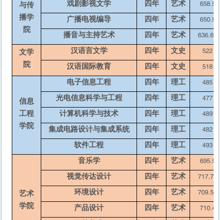
戏剧影视文学
四年
艺术
658.5
与传
播学
广播电视编导
四年
艺术
650.9
院
播音与主持艺术
四年
艺术
636.67
汉语言文学
四年
文史
522
文学
院
汉语国际教育
四年
文史
518
电子信息工程
四年
理工
485
光电信息科学与工程
四年
理工
477
信息
工程
计算机科学与技术
四年
理工
489
学院
集成电路设计与集成系统
四年
理工
482
软件工程
四年
理工
493
音乐学
四年
艺术
695.9
视觉传达设计
四年
艺术
717.77
环境设计
四年
艺术
709.57
艺术
学院
产品设计
四年
艺术
710.4