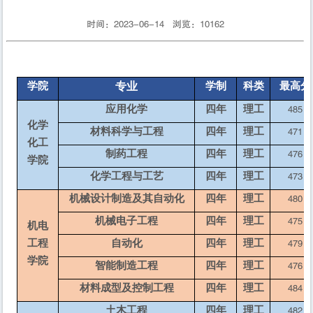
时间：2023-06-14 浏览：
10162
学院
专业
学制
科类
最高分
应用化学
四年
理工
485
化学
材料科学与工程
四年
理工
471
化工
制药工程
四年
理工
476
学院
化学工程与工艺
四年
理工
473
机械设计制造及其自动化
四年
理工
480
机械电子工程
四年
理工
475
机电
工程
自动化
四年
理工
479
学院
智能制造工程
四年
理工
476
材料成型及控制工程
四年
理工
484
土木工程
四年
理工
482