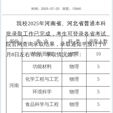
时间：2025-07-23 浏览：
13940
我校
202
5
年
河南省、河北省普
通本科
批
录取工作
已
完成，考生可登录
各省考试
省份
专
业
科
类
录取人数
院官网
查询录取结果
，
录取通知书预计于
8
市场营销
物理
10
月8日左右寄出。录取情况如下：
功能材料
物理
5
化学工程与工艺
物理
5
河南
环境科学
物理
5
食品科学与工程
物理
5